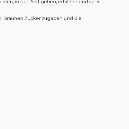
eiden, in den Saft geben, erhitzen und ca. 4
n. Braunen Zucker zugeben und die
mpott schichten, dabei mit
Rechtliches
Impressum
Datenschutz