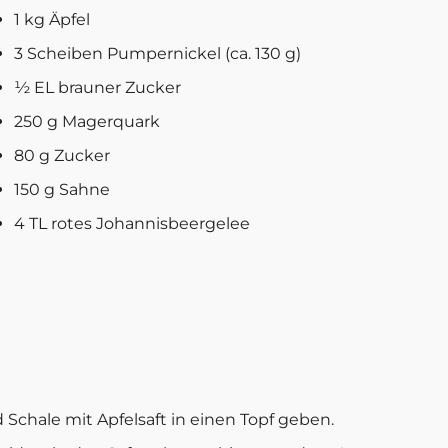
1 kg Äpfel
3 Scheiben Pumpernickel (ca. 130 g)
½ EL brauner Zucker
250 g Magerquark
80 g Zucker
150 g Sahne
4 TL rotes Johannisbeergelee
 Schale mit Apfelsaft in einen Topf geben.