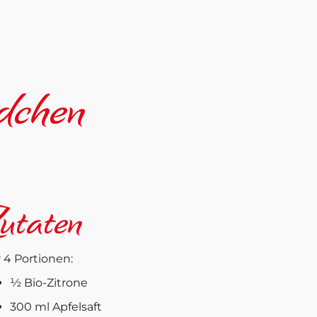
dchen
utaten
 4 Portionen:
½ Bio-Zitrone
300 ml Apfelsaft