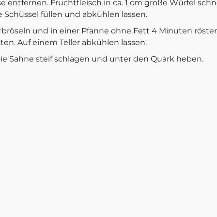
e entfernen. Fruchtfleisch in ca. 1 cm große Würfel schn
 Schüssel füllen und abkühlen lassen.
bröseln und in einer Pfanne ohne Fett 4 Minuten röste
en. Auf einem Teller abkühlen lassen.
ie Sahne steif schlagen und unter den Quark heben.
hselnd Pumpernickelbrösel, Sahnequark und das Apfelko
e 1 TL
Johannisbeergelee abschließen.
Zurück zur Übersicht
Unternehmen
Service
Geschichte
FAQ
Nachhaltigkeit
Rezepte
Kontakt