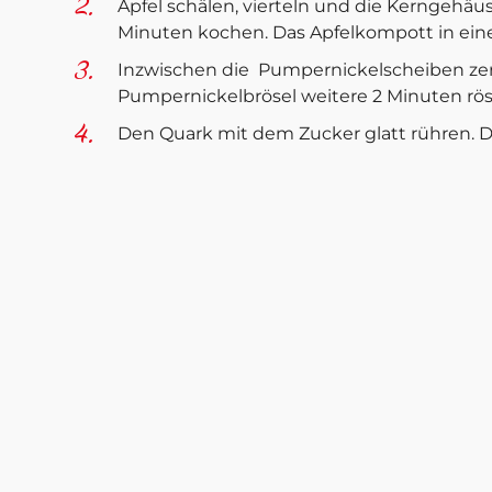
Äpfel schälen, vierteln und die Kerngehäus
Minuten kochen. Das Apfelkompott in eine
Inzwischen die
Pumpernickelscheiben zer
Pumpernickelbrösel weitere 2 Minuten röst
Den Quark mit dem Zucker glatt rühren. D
In 4 Gläser oder Dessertschälchen abwec
Pumpernickelbröseln, Apfelstücken sowie j
Anschrift
Bäckerei Haverland GmbH
Hammer Landstraße 3
59494 Soest