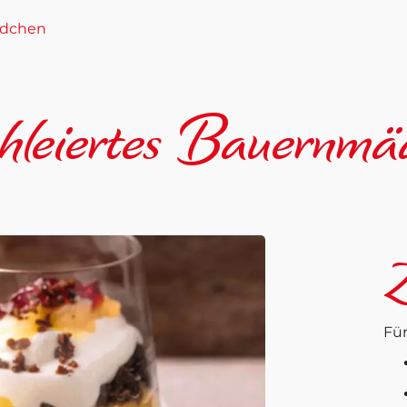
ädchen
chleiertes Bauernmä
Z
Für