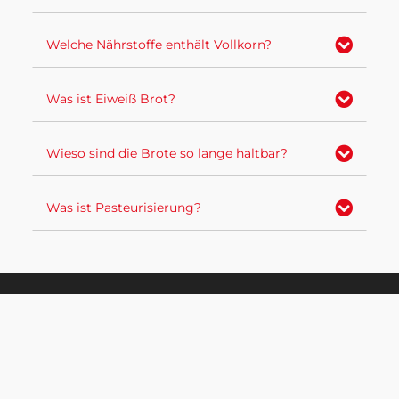
Expa
Welche Nährstoffe enthält Vollkorn?
Expa
Was ist Eiweiß Brot?
Expa
Wieso sind die Brote so lange haltbar?
Expa
Was ist Pasteurisierung?
Anschrift
Bäckerei Haverland GmbH
Hammer Landstraße 3
59494 Soest