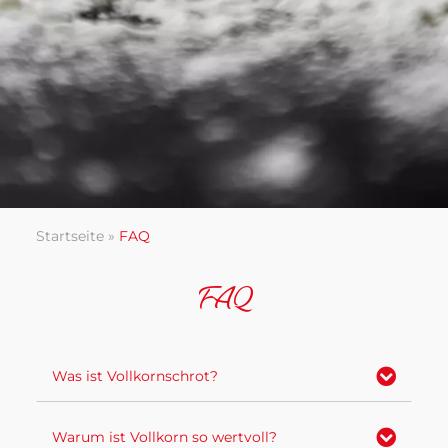
Startseite
»
FAQ
FAQ
Expa
Was ist Vollkornschrot?
Expa
Warum ist Vollkorn so wertvoll?