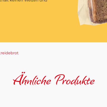
thält keinen Weizen und
treidebrot
Ähnliche Produkte