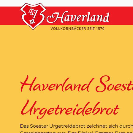
Haverland Soest
Urgetreidebrot
Das Soester Urgetreidebrot zeichnet sich durc