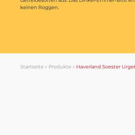
Getreidesorten aus. Das Dinkel-Emmer-Brot en
keinen Roggen.
Startseite
»
Produkte
»
Haverland Soester Urge